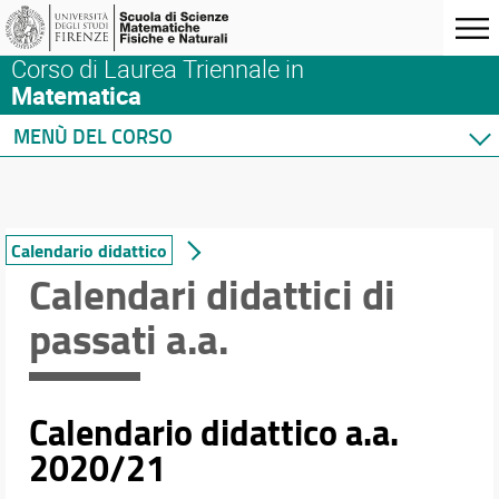
Corso di Laurea Triennale in
Matematica
MENÙ DEL CORSO
Home
Corso di studio
Orario e calendari
Calendario didattico
Calendari didattici di
Calendario didattico
Calendario e orari esami di laurea
passati a.a.
Calendario esami
Orario delle lezioni
Altre informazioni
Calendario didattico a.a.
2020/21